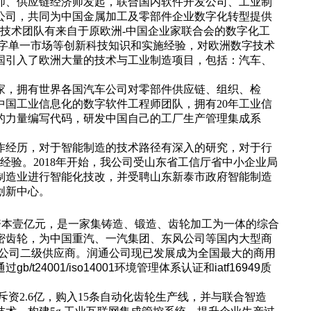
程师、供应链经济师发起，联合国内软件开发公司、工业制
公司
，
共同为中国金属加工及零部件企业数字化转型提供
技术团队有来自于原欧洲-中国企业家联合会的数字化工
数字单一市场等创新科技知识和实施经验，对欧洲数字技术
中国引入了欧洲大量的技术与工业制造项目，包括：汽车、
。
家，拥有世界各国汽车公司对零部件供应链、组织、检
中国工业信息化的数字软件工程师团队，拥有20年工业信
的力量编写代码，研发中国自己的工厂生产管理集成系
作经历，对于智能制造的技术路径有深入的研究，对于行
经验。2018年开始，我公司受山东省工信厅省中小企业局
制造业进行智能化技改，并受聘山东新泰市政府智能制造
创新中心。
资本壹亿元，是一家集铸造、锻造、齿轮加工为一体的综合
密齿轮，为中国重汽、一汽集团、东风公司等国内大型商
驰公司二级供应商。润通公司现已发展成为全国最大的商用
通过
gb/t24001/iso14001环境
管理体系认证
和iatf16949质
资2.6亿，购入15条自动化齿轮生产线，并与联合智造