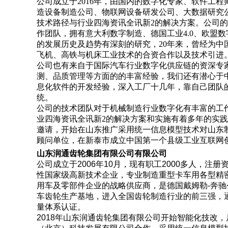
公司成立于2016年，由国内的数字化专家、软件工
造设备制造公司、物联网设备研发公司、大数据研究
技术路径与行业四海资讯全讯新2的解决方案。公司的
作团队，拥有意大利数字制造、德国工业4.0、欧盟
的发展历史及趋势有深刻的研究，20年来，曾经为
飞机、高铁与机床工业技术的合资合作以及技术引进
公司
也有来自于国际汽车行业数字化供应链的资深专
测、品质管理等方面的的丰富经验，我们还有潜心于
息化软件的开发经验，深入工厂十几年，靠自己团队
统。
公司
的技术团队对于机械制造行业数字化有丰富的工
业四海资讯全讯新2的解决方案和实施有着多年的实践
邀请，开始在山东推广
采用统一信息模型
技术对山东
顾问单位，在新泰市成立中国第一个县级工业互联网
山东润通齿轮集团有限公司
有限公司
公司
成立于2006年10月，现有职工
20
00多人，注册
性国家级高新技术企业，专业制造重型卡车用各型精
用车及零部件企业的战略供应商，是德国戴姆勒-奔
车齿轮生产基地，进入全国齿轮制造行业的
前三
强，
量
体系认证
。
2018年
山东润通齿轮集团有限公司开始智能化技改，斥