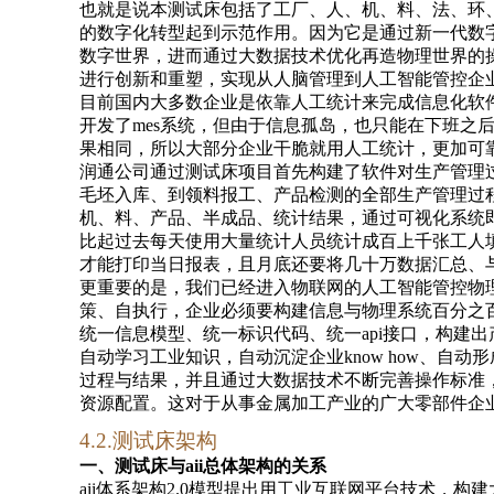
也就是说本测试床包括了工厂
、
人、机、料、法、环
的数字化转型起到示范作用。因为它是通过新一代数
数字世界，进而通过大数据技术优化再造物理世界的
进行创新和重塑，实现从人脑管理到人工智能管控企
目前国内大多数企业是依靠人工统计来完成信息化软
开发了mes系统，但由于信息孤岛，也只能在下班之后完
果相同，所以大部分企业干脆就用人工统计，更加可靠
润通公司通过测试床项目首先构建了软件对生产管理
毛坯入库、到领料报工、产品检测的全部生产管理过
机、料、产品、半成品、统计结果，通过可视化系统
比起过去每天使用大量统计人员统计成百上千张工人
才能打印当日报表，且月底还要将几十万数据汇总、
更重要的是，我们已经进入物联网的人工智能管控物
策、自执行，企业必须要构建信息与物理系统百分之百融
统一信息模型、统一标识代码、统一api接口，构建
自动学习工业知识，自动沉淀企业know how、自
过程与结果，并且通过大数据技术不断完善操作标准
资源配置。这对于从事金属加工产业的广大零部件企
4.2.测试
床架构
一、
测
试床与aii总体架构
的关系
aii体系
架构
2.0模型提出用工业互联网平台技术，构