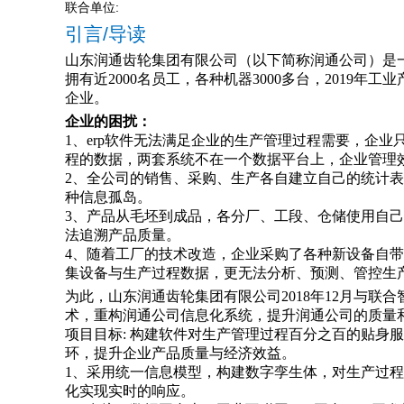
联合单位:
引言/导读
山东润通齿轮集团有限公司（以下简称润通公司）
是
拥有近2000名员工，各种机器
3
000多台，2019年工业
企业。
企业的困扰
：
1、erp软件无法满足企业的生产管理过程需要，企业
程的数据
，
两套系统不在一个数据平台上，企业管理
2、全公司的销售、采购、生产各自建立自己的统计表
种信息孤岛。
3、产品从毛坯到成品，各分厂、工段、仓储使用自
法追溯产品质量。
4、随着工厂的技术改造，企业采购了各种新设备自
集设备与生产过程数据，更无法分析
、
预测
、
管控生
为此
，山东润通齿轮集团有限公司
2018年12月与
术，重构润通公司信息化系统
，
提升润通公司的质量
项目目标: 构建软件对生产管理过程百分之百的贴身
环，提升企业产品质量与经济效益。
1、采用统一信息模型，构建数字孪生体，对生产过
化实现实时的响应。