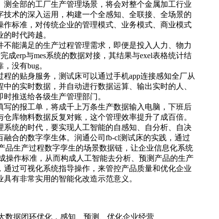
、测全部的工厂生产管理场景，将会对整个金属加工行业
字技术的深入运用，构建一个全感知、全联接、全场景的
操作标准，对传统企业的管理模式、业务模式、商业模式
业的时代跨越。
件不能满足的生产过程管理需求，即便是投入人力
、
物力
成erp与mes系统的数据对接，其结果与exel表格统计结
，没有bug。
过程的贴身服务，测试床可以通过
手机app
连接感知全厂从
程中的实时数据，并自动进行数据运算、输出实时的人、
即时推送给各级生产管理部门。
填写的报工单，将成千上万条生产数据输入电脑，下班后
与仓库物料数据反复对账，这个管理效率提升了成百倍。
理系统的时代，要实现人工智能的自感知、自分析、自决
合的数字孪生体。润通公司fb-cl测试床的实践，通过
出产品生产过程数字孪生的场景数据链，让企业信息化系统
动形成操作标准，从而构成人工智能去分析、预测产品的生产
，通过可视化系统指导操作，来管控产品质量和优化企业
业具有非常实用的智能化改造示范意义。
建大数据闭环优化，感知、预测、优化企业经营