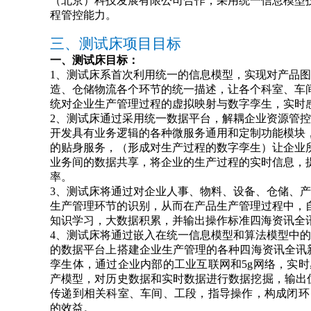
（北京）科技发展有限公司合作，采用统一信息模型技
程管控能力。
三、测试床项目目标
一、测试床目标：
1、测试床
系首次利用
统一的信息模型，实现对产品图
造、仓储物流各个环节的统一描述
，
让各个科室、车
统对企业生产管理过程的虚拟映射与数字孪生，实时
2、测试床通过采用统一数据平台，解耦企业资源管
开发具有业务逻辑的各种微服务通用和定制功能模块
的贴身服务
，
（形成对生产过程的数字孪生）
让企业
业务间的数据共享，将企业的生产过程的实时信息，
率。
3、测试床
将
通过对企业人事、物料、设备、仓储、产
生产管理环节的识别，从而在产品生产管理过程中，
知识学习，大数据积累，并输出操作标准四海资讯全
4、测试床
将
通过嵌入在统一信息模型和算法模型中的
的数据平台上搭建企业生产管理的各种四海资讯全讯
孪生体，通过企业内部的工业互联网和5g网络，实
产模型
，对历史数据和实时数据进行数据挖掘，
输出
传递到相关科室、车间、工段，指导操作，构成闭环
的效益。