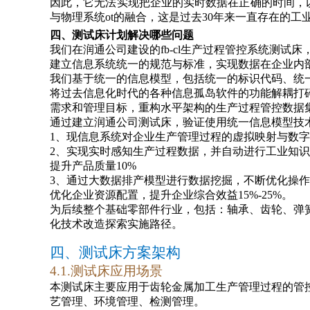
因此，它无法实现把企业的实时数据在正确的时间，以
与物理系统ot的融合，这是过去30年来一直存在的工
四、
测试床
计划
解决
哪些
问题
我们在润通公司建设的fb-cl生产过程管控系统测试
建立信息系统统一的规范与标准，实现数据在企业内
我们基于统一的信息模型，包括统一的标识代码、统一
将过去信息化时代的各种信息孤岛软件的功能解耦打
需求和管理目标，重构水平架构的生产过程管控数据
通过建立润通
公司
测试床，验证使用统一信息模型技
1、现信息系统对企业生产管理过程的虚拟映射与数
2、
实现
实时感知生产过程数据，并自动进行工业知识
提升产品质量10%
3、通过大数据
排产模型进行数据
挖掘，不断优化操作
优化企业资源配置，提升企业综合效益15%-25%。
为后续整个基础零部件行业，包括：轴承、齿轮、弹
化技术改造探索实施路径。
四、测试床方案架构
4.1.测试
床应用场景
本测试床主要应用于齿轮金属加工生产管理过程的管
艺管理、环境管理、检测管理。