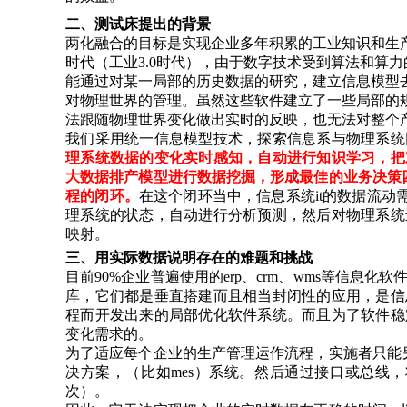
二、测试床提出的
背景
两化融合的目标是实现企业多年积累的工业知识和生
时代（工业3.0时代），由于数字技术受到算法和算力的
能通过对某一局部的历史数据的研究，建立信息模型
对物理世界的管理。虽然这些软件
建立了
一些局部
的
法跟随物理世界变化做出实时的反映，也无法对整个
我们采用统一信息模型技术
，
探索
信息系与物理系统
理系统数据的变化实时感知，自动进行知识学习，
把
大数据排产模型进行数据挖掘
，形成最佳的业务决策
程的闭环。
在这个闭环当中，信息系统it的数据流动
理系统的状态，自动进行分析预测，然后对物理系统
映射
。
三、用实际数据说明存在的难题和挑战
目前90%企业普遍使用的erp、crm、wms等信息化软
库，
它们都
是垂直搭建
而且
相当封闭性的应用
，是信
程而开发出来的局部优化软件系统。而且为了软件稳
变化需求的。
为了适应每个企业的生产管理运作流程，实施者只能
决方案，（比如mes）系统。然后通过接口或总线
次）。