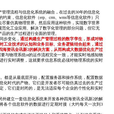
产管理流程与信息化系统的融合，在过去的30年的信息化
约束，信息化软件（erp、crm、wms等信息化软件）只
去尽量仿真物理世界。然后应用这种软件，实现数字世界
规范化
工业应用、解决了数字化管理的
部分
问题
，但它无
产品的生产过程进行全面的管理。
同步变化，
通过构建生产管理过程的
数字孪生，
形成
对物
对工业技术的认知和
业务目标、业务逻辑结合起来
，通过
四海资讯全讯新2的解决方案，从而构成
大数据优化
生产过
需要与物理系统ot的运作流程完全一致，才能实时地感知物
进行实时调整，这就要求信息系统
必须对物理系统的实时
件。都
是从最底层开始，
配置
服务器和操作系统，
配置
数据
息化时代的产物。它们是开发者尽可能仿真过去的生产过
定，它们是封闭的，是无法适应每个企业的个性化和实时
另外建立一套信息化系统来开发各种四海资讯全讯新2的解
，将各个信息软件的数据进行定期对接（大约每天一次到3