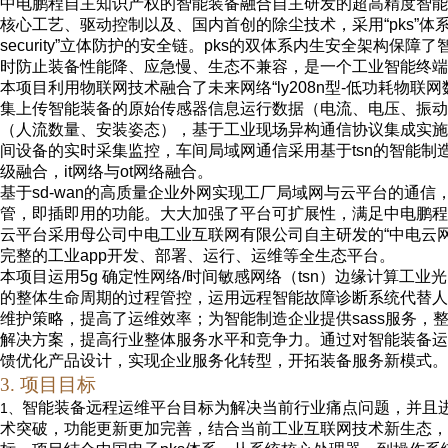
中电鹏程自主知识产权的智能装备融合自主研发的超高精度智能
核心
工艺、驱动控制以及、国内首创的除尘技术，采用“
pks
”体
security
”立体防护的安全链。
pks
的双体系内
生安全
架构保障了
时防止装备性能降、应急慢、生态不兼容，是一个工业智能终端
本项目利用物联网技术融合了未来网络“
ly208n
型
-
低功耗物联网
集上传智能装备的原始传感器信息运行数据（电流、电压、振动
（人流数量、安装姿态），基于工业现场异构通信协议集成实施
间设备的实时采集监控，车间局域网通信采用基于
tsn
的智能制
级
融合，
it
网络与
ot
网络融合。
基于
sd-wan
的高质量企业外网实现工厂局域网与云平台的通信
管，即插即用的功能。大大加强了平台可扩展性，满足中电鹏程
云平台采用母公司中
电工业
互联网有限公司自主研发的“中电云网
完整的工业
app
开发、部署、运行、运维等全生态平台。
本项目运用
5g
确定性网络
/
时间敏感网络（
tsn
）
边缘计算
工业光
的整体生命周期的过程管控，运用远程智能故障诊断系统代替人
维护策略，提高了运维效率；为智能制造企业提供
sass
服务，
解决方案，提高行业整体服务水平和竞争力。通过对智能装备运
馈优化产品设计，实现企业服务化转型，开拓装备服务新模式
。
3
.
项目目标
智能装备远程运维平台
目标为
解决当前
行业
痛点
问题
，并且
1、
术突破，功能更新更加完善，结合当前工业互联网技术新生态，