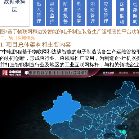
图2
基于物联网和边缘智能的电子制造装备生产运维管控平台
功
二、
项目
实施
概况
1.
项目总体架构
和
主要
内容
“中电鹏程基于物联网和边缘智能的电子制造装备生产运维管控平
的协同创新，形成跨行业、跨领域推广应用，为制造企业“机器
并打造智能制造行业及地区的工业互联网标杆，与相关领域企业