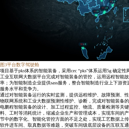
图
3
平台数字驾驶舱
项目基于
pks
体系的智能装备，采用
cec
“
pks
”体系运用
5g
确定性
工业互联网大数据平台完成对智能装备的管控，运用远程智能故
率；为智能制造企业提供
sass
服务，整合智能制造行业上下游资
服务水平和竞争力。
通过对智能装备运行的实时监测，提供远程维护、故障预测、性
物联网系统和工业大数据预测性维护、诊断，完成对智能装备的
电鹏程智能装备的设计、加工过程监控、物流、质量检测等关键
料、工时等消耗统计，缩减企业生产和管理成本，实现车间的产
节中的数字化、智能化管
控方面
的不足之处，实现工艺数据上传
软件进
车间、取
真数据
等难题，突破车间级底层设备的互联互通