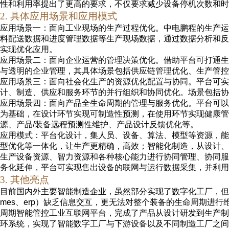
性和利用率提出了更高的要求，不仅要求减少设备停机次数和时
2
.
具体应用
场景
和
应用模式
应用场景
一
：面向工业现场的生产过程优化。中电鹏程的生产运
料配送数据和进度管理数据等生产现场数据，通过数据分析和反
实现优化应用。
应用场景二：面向企业运营的管理决策优化。借助平台可打通生
与透明的企业管理，其具体场景包括供应链管理优化、生产管控
应用场景三：面向社会化生产的资源优化配置与协同。平台可实
计、制造、供应和服务环节的并行组织和协同优化。场景包括协
应用场景四：面向产品全生命周期的管理与服务优化。平台可以
为基础，在设计环节实现可制造性预测，在使用环节实现健康管
源、产品
/
装备远程预测性维护、产品设计反馈优化等。
应用模式：平台化设计，
集人员、设备、算法、模型等资源
，
能
型优化等一体化，让生产更精确，高效
；智能化制造，
从设计、
生产设备资源、智力资源和各种核心能力进行协同管理、协同服
务化延伸
，
平台可实现售出设备的联网与运行数据采集，并利用
3
. 其他亮点
目前国内外主要智能制造企业，虽然部分实现了数字化工厂，但
mes
、
erp
）缺乏信息交互，更无法对整个装备的生命周期进行
周期智能管
控工业
互联网平台，完成了
产品从设计研发到生产制
环系统，实现了智能数字工厂与下游设备以及不同制造工厂之间