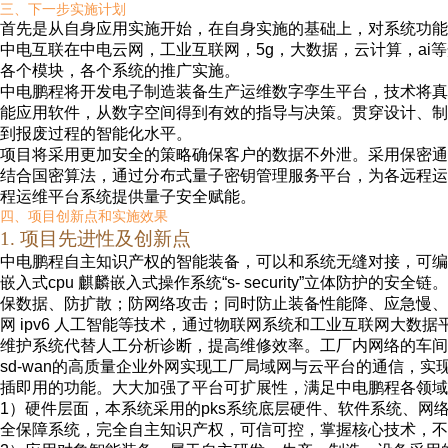
三、下一步实施
计划
首先是从自身应用实施开始，在自身实施的基础上，对系统功能
中电互联在中
电云网
，工业互联网，
5g
，大数据，云计算，
ai
等
各个模块，各个系统的推广实施。
中电鹏程将开发电子制造装备生产运维数字孪生平台，技术将真
能应用软件，从数字空间得到有效的指导与决策。贯穿设计、制
到报废过程的智能化水平。
项目将采用更加安全的策略确保客户的数据不外泄。采用保密通
结合国密
算法，通过分布式量子密钥管理服务平台，为各远程运
程运维平台系统提供量子安全赋能。
四、项目创新点
和实施效果
1.
项目先进性及
创新点
中电鹏程自主知识产权的智能装备，可以和系统无缝对接，可编
嵌入式
cpu
麒麟嵌入式操作系统
“
s- security
”立体防护的安全链。
保数据、防扩散；防网络攻击；同时防止装备性能降、应急慢、
网
ipv6
人工智能等技术，通过物联网系统和工业互联网大数据
维护系统代替人工分析诊断，提高维修效率。工厂内网络的车间
sd-wan
的高质量企业外网实现工厂局域网与云平台的通信，实
插即用的功能。大大加强了平台可扩展性，满足中电鹏程各领域
1
）硬件层面，本系统采用的
pks
系统底层硬件、软件系统、网
全保障系统，完全自主知识产权，可信可控，掌握核心技术，不