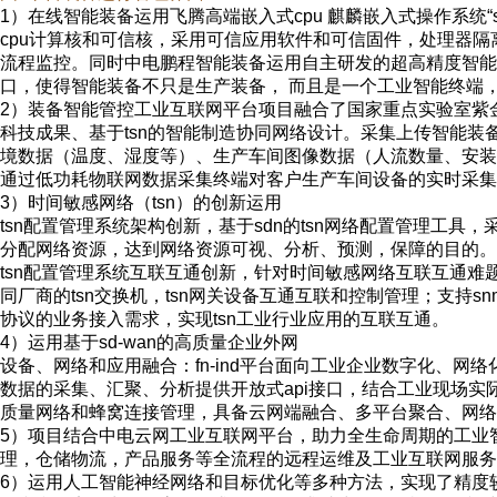
1
）在线智能装备运用飞腾高端嵌入式
cpu
麒麟嵌入式操作系统
“
cpu
计算核和可信核，采用可信应用软件和可信固件，处理器隔
流程监控。同时中电鹏程智能装备运用自主研发的超高精度智能
口，使得智能装备不只是生产装备，
而且是一个工业智能终端
2
）装备智能管
控工业
互联网平台项目融合了国家重点实验室紫
科技成果、基于
tsn
的智能制造协同网络设计。采集上传智能装
境数据（温度、湿度等）、生产车间图像数据（人流数量、安装
通过低功耗物联网数据采集终端对客户生产车间设备的实时采集
3
）时间敏感网络（
tsn
）的创新运用
tsn
配置管理系统架构创新
，
基于
sdn
的
tsn
网络配置管理工具，
分配网络资源，达到网络资源可视、分析、预测，保障的目的。
tsn
配置管理系统互联互通创新
，
针对时间敏感网络互联互通难
同厂商的
tsn
交换机，
tsn
网关设备互通互联和控制管理；支持
sn
协议的业务接入需求，实现
tsn
工业行业应用的互联互通。
4
）运用基于
sd-wan
的高质量企业外网
设备、网络和应用融合：
fn-ind
平台面向工业企业数字化、网络
数据的采集、汇聚、分析提供开放式
api
接口，结合工业现场实
质量网络和蜂窝连接管理，具备
云网端
融合、多平台聚合、网络
5
）项目结合中
电云网
工业互联网平台，
助力全
生命周期的工业
理，仓储物流，产品服务等全流程的远程运维及工业互联网服务
6
）运用人工智能神经网络和目标优化等多种方法，实现了精度