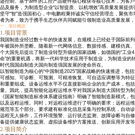
迹控制、基于
arm
的工控产品硬件核心模块等核心技术，为客户
品及服务，为制造型企业“以智提质、以机增效”高质量发展提供
坚守“智”造强国初心，中电鹏程秉持诚实守信经营理念，聚焦
者为本，致力于携手生态伙伴共同赋能引领制造业高质量发展，
一、项目
概况
1.项目背景
我国制造业经过数十年的快速发展，在规模上已经处于国际前列
年被国外所垄断。
随着新一代网络信息、数据传感、建模仿真、
个大国先后提出了制造业转型升级的国家战略，如德国的“工业
4
命”的重要机遇，将新一代科学技术应用于制造业，为制造业的
时代我国由制造大国向制造强国发展的使命所在。
以智能制造为核心的“中国制造
2025
”国家战略的快速推进，包
可感知、可诊断、可预测、可精准恢复、可自适应调整等为特征
和重要组成。设备运
维水平
不仅直接影响企业的生产成本，包括
量。因此，提高智能化远程运
维水平
对我国从制造大国转型为制
《国家智能制造标准体系建设指南》明确了智能制造新模式，包
以及远程运维。同时，对远程运
维进行
了明确的要求：远程运
维
规范等五个部分。要求建有标准化信息采集与控制系统，自动诊
远程无人操作，工作环境预警、运行状态监测、故障诊断与自修
备提供健康状态监测、虚拟设备维护方案推送、创新应用开发等
2.项目
简介