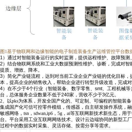
图1基于物联网和边缘智能的电子制造装备生产运维管控平台数
1
）通过对智能装备运行的实时监测，提供远程维护、故障预测
2
）结合物联网系统和工业大数据预测性维护、诊断，完成对智
提质、增效、降本
。
3
）简化产业链流程，达到对当前工业企业产业链的优化目标，
本，提高企业的销售收入，帮助企业进行转型升级改造，完成对
4
）在不少于
4
个行业（智能装备、数字零售、
smt
、工程机械等
台，总体服务企业数量不低于
240
家，营收不少于
3
亿元。
2
、以
pks
为体系，开发全国产化的、可定制、可编程的智能装备
集成国产化可信可控零件模组，传感器，自主研发操作系统，融
敏感网络，
tsn
，
sdwan,ip6
，
5g
，
ai
等互联网新技术新生态，用于
台。平台采用工业互联网网络技术、设计云边端协同的新型工厂
过程中的数据实时采集、灵活存储、按需分享等需求。