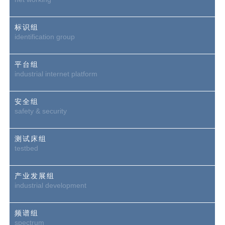
标识组
identification group
平台组
industrial internet platform
安全组
safety & security
测试床组
testbed
产业发展组
industrial development
频谱组
spectrum