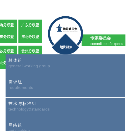
海分联盟
广东分联盟
庆分联盟
河北分联盟
专家委员会
committee of experts
苏分联盟
贵州分联盟
总体组
秘书处
北分联盟
general working group
secretariat
需求组
requlrements
技术与标准组
technology&standards
网络组
net working