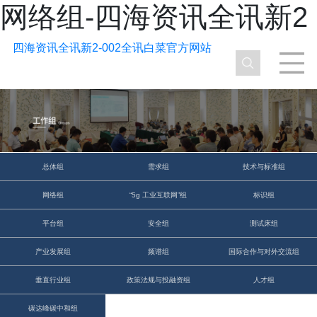
网络组-四海资讯全讯新2
四海资讯全讯新2-002全讯白菜官方网站
总体组
需求组
技术与标准组
网络组
“5g 工业互联网”组
标识组
平台组
安全组
测试床组
产业发展组
频谱组
国际合作与对外交流组
垂直行业组
政策法规与投融资组
人才组
碳达峰碳中和组