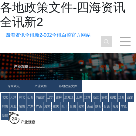
各地政策文件-四海资讯
全讯新2
四海资讯全讯新2-002全讯白菜官方网站
专家观点
产业观察
各地政策文件
北京
天津
河北
山西
内蒙古
辽宁
吉林
黑龙江
上海
江苏
浙江
安徽
福建
江西
山东
河南
湖北
湖南
广东
广西
海南
重庆
四川
贵州
云南
西藏
陕西
甘肃
青海
宁夏
四海资讯全讯新2-002全讯白菜官方网站
>
产业观察
>
各地政策文件
新疆