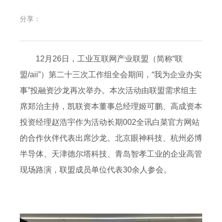
分享：
12月26日，工业互联网产业联盟（简称“联
盟/aii”）第二十三次工作组全会期间，“我为企业办实
事”投融资沙龙再次举办。本次活动由联盟需求组主
席郑治主持，凯联资本董事总经理姬可鹏、高成资本
投资经理赵浩宇作为活动长期002全讯白菜官方网站
的合作伙伴代表出席沙龙。北京眼神科技、杭州必博
半导体、天津德尔塔科技、青岛智孝工业的企业高管
现场路演，联盟成员单位代表30余人参会。