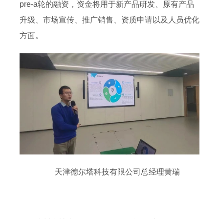
pre-a轮的融资，资金将用于新产品研发、原有产品
升级、市场宣传、推广销售、资质申请以及人员优化
方面。
天津德尔塔科技有限公司总经理黄瑞