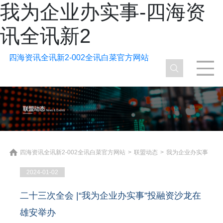
我为企业办实事-四海资
讯全讯新2
四海资讯全讯新2-002全讯白菜官方网站
四海资讯全讯新2-002全讯白菜官方网站
>
联盟动态
>
我为企业办实事
2024-01-02
二十三次全会 |“我为企业办实事”投融资沙龙在
雄安举办