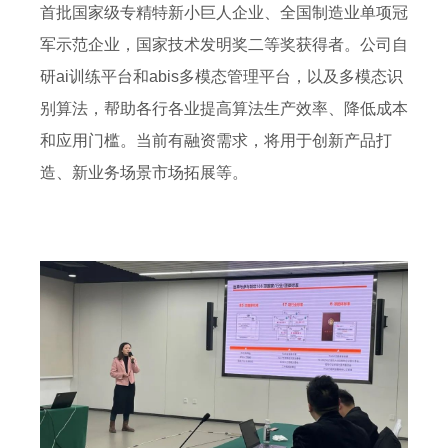
首批国家级专精特新小巨人企业、全国制造业单项冠
军示范企业，国家技术发明奖二等奖获得者。公司自
研ai训练平台和abis多模态管理平台，以及多模态识
别算法，帮助各行各业提高算法生产效率、降低成本
和应用门槛。当前有融资需求，将用于创新产品打
造、新业务场景市场拓展等。