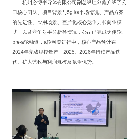
杭州必博半导体有限公司副总经理刘鑫介绍了公
司核心团队、项目背景与5g iot市场情况、产品方案
的先进性、应用场景、差异化核心竞争力和商业模
式，以及竞争对手分析等情况，公司已完成天使轮、
pre-a轮融资，a轮融资进行中，核心产品预计在
2024年完成规模量产，2025、2026年持续产品迭
代、扩大营收与利润规模及竞争优势。