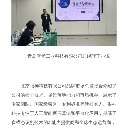
青岛智孝工业科技有限公司总经理王小源
北京眼神科技有限公司品牌市场总监张会介绍了
公司的核心技术、场景落地能力和市场机会、展示了
专家团队、国家级荣誉、专利标准等硬核实力。眼神
科技专注于人工智能底层算法和平台化应用，是基于
多模态识别技术的ai能力提供商和全球生态运营商，