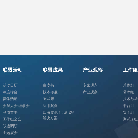
联盟活动
联盟成果
产业观察
工作组
活动日历
白皮书
专家观点
总体组
年度峰会
技术标准
产业观察
需求组
征集活动
测试床
技术与标
会员大会/理事会
应用案例
平台组
联盟赛事
四海资讯全讯新2的
安全组
解决方案
工作组全会
测试床组
联盟调研
主题展会