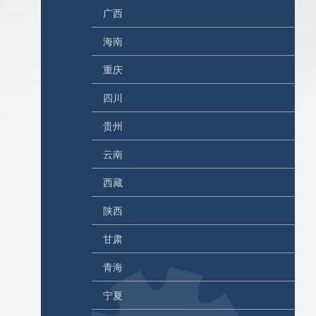
广西
海南
重庆
四川
贵州
云南
西藏
陕西
甘肃
青海
宁夏