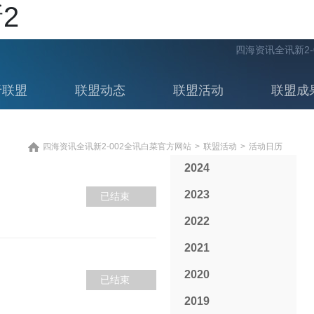
2
四海资讯全讯新2-
于联盟
联盟动态
联盟活动
联盟成
四海资讯全讯新2-002全讯白菜官方网站
>
联盟活动
>
活动日历
2024
2023
已结束
2022
2021
2020
已结束
2019