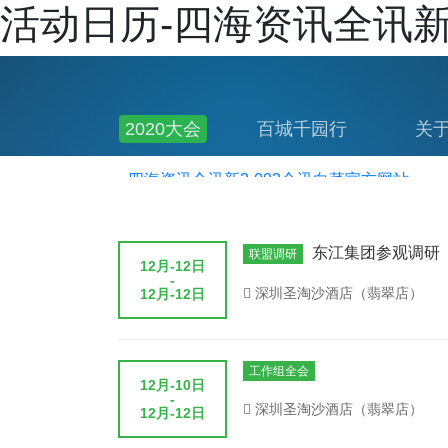
活动日历-四海资讯全讯新
2020大会
百城千园行
关
公共服务
四海资讯全讯新2-002全讯白菜官方网站
东江集团参观调研
联盟调研
12月-12日
-
深圳圣淘沙酒店（翡翠店）
12月-12日
工作组全会
12月-10日
-
深圳圣淘沙酒店（翡翠店）
12月-12日