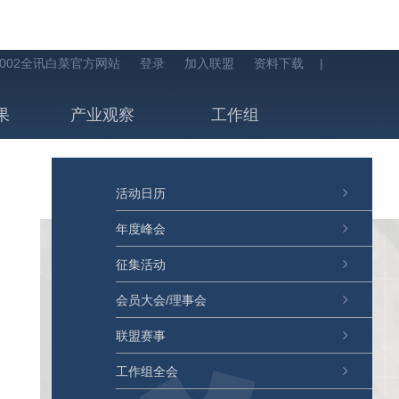
002全讯白菜官方网站
登录
加入联盟
资料下载
|
果
产业观察
工作组
活动日历
年度峰会
征集活动
会员大会/理事会
联盟赛事
工作组全会