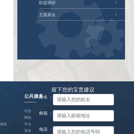
联盟调研
主题展会
留下您的宝贵建议
公共服务
姓名 ：
综合
邮箱 ：
网络
准组
平台
电话 ：
安全