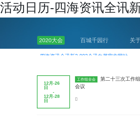
活动日历-四海资讯全讯新
2020大会
百城千园行
关
公共服务
四海资讯全讯新2-002全讯白菜官方网站
第二十三次工作
工作组全会
12月-26
会议
日
-
12月-28
日