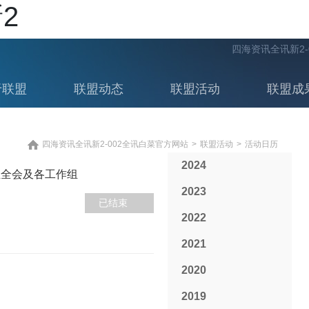
2
四海资讯全讯新2-
于联盟
联盟动态
联盟活动
联盟成
四海资讯全讯新2-002全讯白菜官方网站
>
联盟活动
>
活动日历
2024
组全会及各工作组
2023
已结束
2022
2021
2020
2019