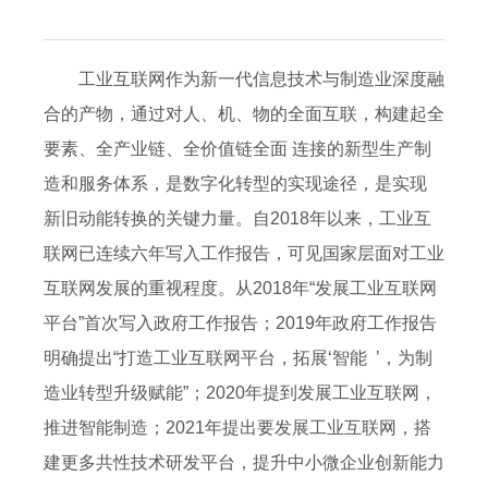
工业互联网作为新一代信息技术与制造业深度融
合的产物，通过对人、机、物的全面互联，构建起全
要素、全产业链、全价值链全面 连接的新型生产制
造和服务体系，是数字化转型的实现途径，是实现
新旧动能转换的关键力量。自2018年以来，工业互
联网已连续六年写入工作报告，可见国家层面对工业
互联网发展的重视程度。从2018年“发展工业互联网
平台”首次写入政府工作报告；2019年政府工作报告
明确提出“打造工业互联网平台，拓展‘智能 ’，为制
造业转型升级赋能”；2020年提到发展工业互联网，
推进智能制造；2021年提出要发展工业互联网，搭
建更多共性技术研发平台，提升中小微企业创新能力