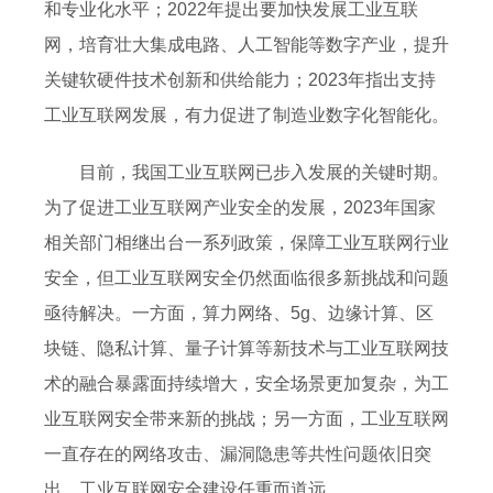
和专业化水平；2022年提出要加快发展工业互联
网，培育壮大集成电路、人工智能等数字产业，提升
关键软硬件技术创新和供给能力；2023年指出支持
工业互联网发展，有力促进了制造业数字化智能化。
目前，我国工业互联网已步入发展的关键时期。
为了促进工业互联网产业安全的发展，2023年国家
相关部门相继出台一系列政策，保障工业互联网行业
安全，但工业互联网安全仍然面临很多新挑战和问题
亟待解决。一方面，算力网络、5g、边缘计算、区
块链、隐私计算、量子计算等新技术与工业互联网技
术的融合暴露面持续增大，安全场景更加复杂，为工
业互联网安全带来新的挑战；另一方面，工业互联网
一直存在的网络攻击、漏洞隐患等共性问题依旧突
出。工业互联网安全建设任重而道远。