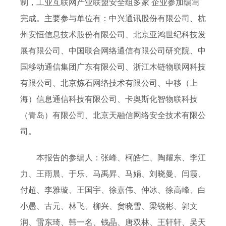
制，工业互联网产业联盟安全组多家 企业参加编写
完成。主要参与单位有：中兴通讯股份有限公司、杭
州安恒信息技术股份有限公司、北京亚鸿世纪科技发
展有限公司、中国联合网络通信有限公司研究院、中
国移动通信集团广东有限公司、浙江木链物联网科技
有限公司、北京炼石网络技术有限公司、中移（上
海）信息通信科技有限公司、卡奥斯化智物联科技
（青岛）有限公司、北京天融信网络安全技术有限公
司。
本报告的参编人：张峰、柯皓仁、陶耀东、李江
力、王雨晨、于乐、马禹昇、马娟、刘晓曼、闫霞、
付超、李雅璇、王国宇、徐嘉伟、仲冰、徐高峰、白
小愚、古元、林飞、柳兴、贠晓雪、梁锐彬、郭文
润、雷东琦、韩一名、钱晶、唐双林、王轩轩、吴天