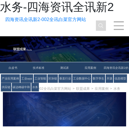
水务-四海资讯全讯新2
四海资讯全讯新2-002全讯白菜官方网站
白皮书
技术标准
测试床
应用案例
四海资讯全讯新2的
产业应用案例
工业app
工业智能
区块链
垂直行业
工业数据中心
数字孪生
开源
信息模型
解决方案
供应链
碳达峰碳中和
水务
四海资讯全讯新2-002全讯白菜官方网站
>
联盟成果
>
应用案例
>
水务