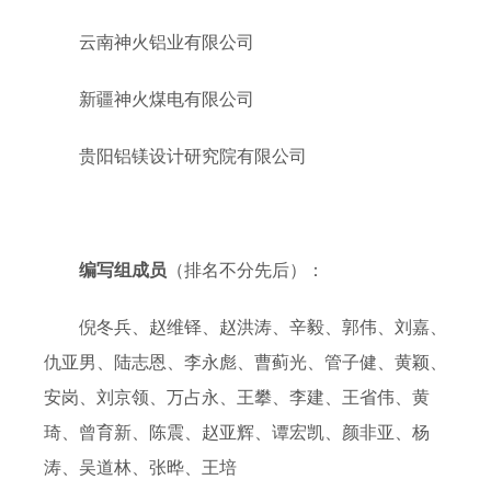
云南神火铝业有限公司
新疆神火煤电有限公司
贵阳铝镁设计研究院有限公司
编写组成员
（排名不分先后）：
倪冬兵、赵维铎、赵洪涛、辛毅、郭伟、刘嘉、
仇亚男、陆志恩、李永彪、曹蓟光、管子健、黄颖、
安岗、刘京领、万占永、王攀、李建、王省伟、黄
琦、曾育新、陈震、赵亚辉、谭宏凯、颜非亚、杨
涛、吴道林、张晔、王培