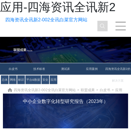
应用-四海资讯全讯新2
四海资讯全讯新2-002全讯白菜官方网站
白皮书
技术标准
测试床
应用案例
四海资讯全讯新2的
总体
网络
标识
平台&数据
安全
应用
解决方案
四海资讯全讯新2-002全讯白菜官方网站
>
联盟成果
>
白皮书
>
应用
中小企业数字化转型研究报告（2023年）