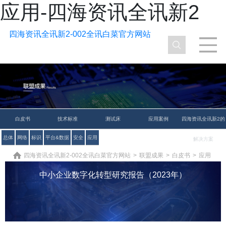
应用-四海资讯全讯新2
四海资讯全讯新2-002全讯白菜官方网站
白皮书
技术标准
测试床
应用案例
四海资讯全讯新2的
总体
网络
标识
平台&数据
安全
应用
解决方案
四海资讯全讯新2-002全讯白菜官方网站
>
联盟成果
>
白皮书
>
应用
中小企业数字化转型研究报告（2023年）